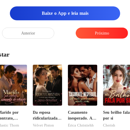
Baixe o App e leia mais
Anterior
Próximo
star
arido por
Da esposa
Casamento
Seu brilho fala
ontrato,
ridicularizada à
inesperado. A
por si
mante de
irmã que
noite que
lastic Thorn
Velvet Piston
Érica Christiehh
Cherish
oração
ninguém ousa
mudou minha