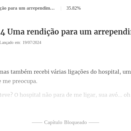
Capítulo 24 Uma rendição para um arrependimento. 2
|
35.82%
24 Uma rendição para um arrependi
Lançado em: 19/07/2024
ias ligações do hospital, um
, ontem à noite... eles tentaram fazer com que vo
—— Capítulo Bloqueado ——