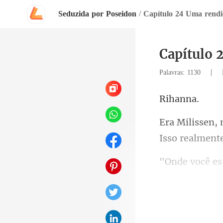
Seduzida por Poseidon
/
Capítulo 
|
Palavras: 1130
ha
muito, Rihanna
despedis