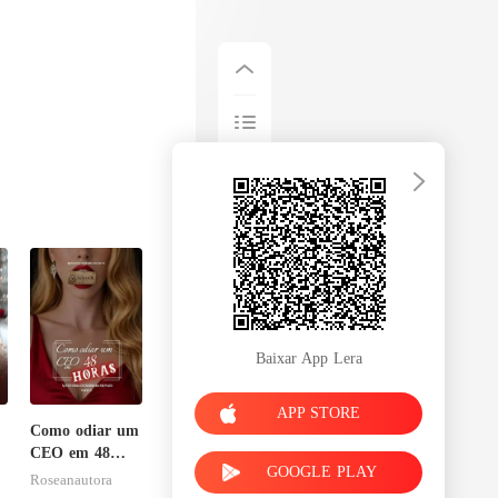
Baixar App Lera
APP STORE
Como odiar um
CEO em 48
GOOGLE PLAY
horas
Roseanautora