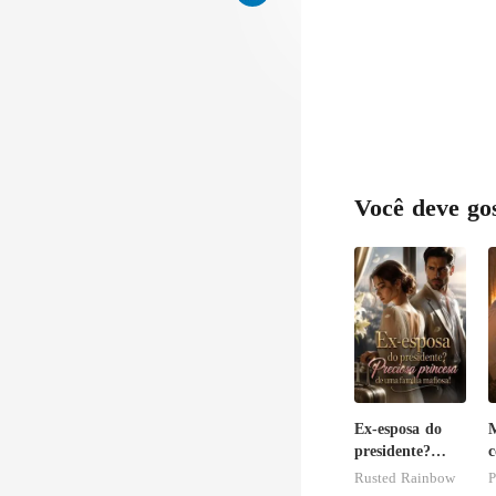
Você deve go
Ex-esposa do
M
presidente?
c
Preciosa
a
Rusted Rainbow
P
princesa de
c