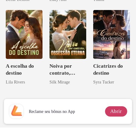
Acendia
Lanternas Para
Ela
A escolha do
Noiva por
Cicatrizes do
destino
contrato,
destino
obsessão eterna
Lila Rivers
Silk Mirage
Syra Tucker
Abrir
Reclame seu bônus no App