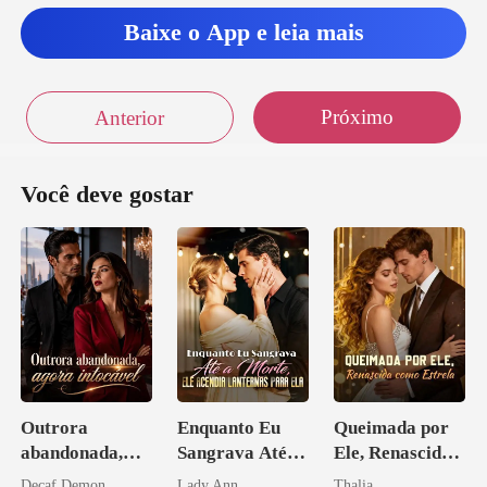
Baixe o App e leia mais
Próximo
Anterior
Você deve gostar
Outrora
Enquanto Eu
Queimada por
abandonada,
Sangrava Até a
Ele, Renascida
agora intocável
Morte, Ele
como Estrela
Decaf Demon
Lady Ann
Thalia