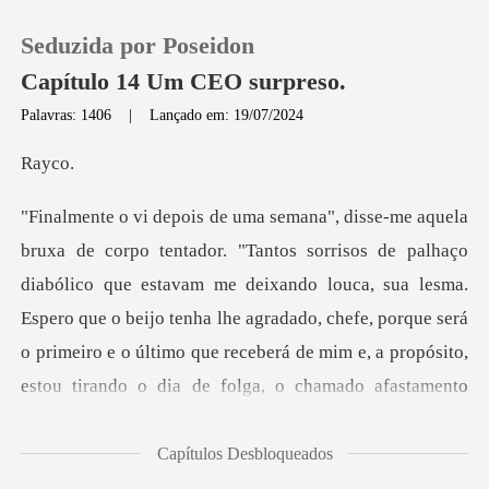
Seduzida por Poseidon
Capítulo 14 Um CEO surpreso.
Palavras: 1406
|
Lançado em: 19/07/2024
0
yc
Loja
lico que estavam me deixando louca, sua lesma.
Histórico
Espero que o beijo tenha lhe agradado, chefe, porque será
Sair
o primeir
Baixar App
Capítulos Desbloqueados