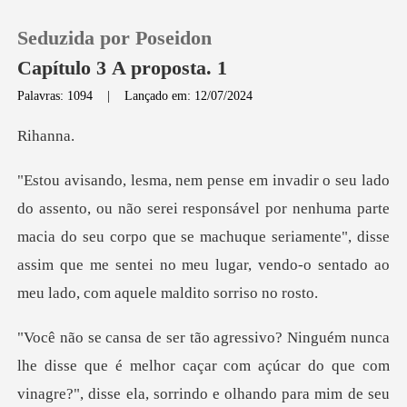
Seduzida por Poseidon
Capítulo 3 A proposta. 1
Palavras: 1094
|
Lançado em: 12/07/2024
0
ha
Loja
ável por nenhuma parte
macia do seu corpo que se machuque seriamente", disse
Histórico
assim que m
Sair
Baixar App
é melhor caçar com açúcar do que com
vinagre?", disse ela, sorrindo e