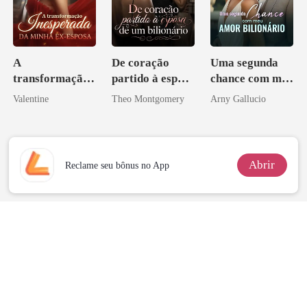
A
De coração
Uma segunda
transformação
partido à esposa
chance com meu
inesperada da
de um bilionário
amor bilionário
Valentine
Theo Montgomery
Arny Gallucio
minha ex-
esposa
Abrir
Reclame seu bônus no App