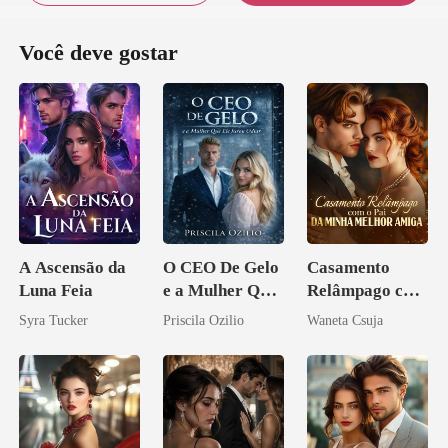
Você deve gostar
A Ascensão da
O CEO De Gelo
Casamento
Luna Feia
e a Mulher Que
Relâmpago com
Ele Jurou Odiar
o Pai da Minha
Syra Tucker
Priscila Ozilio
Waneta Csuja
Melhor Amiga