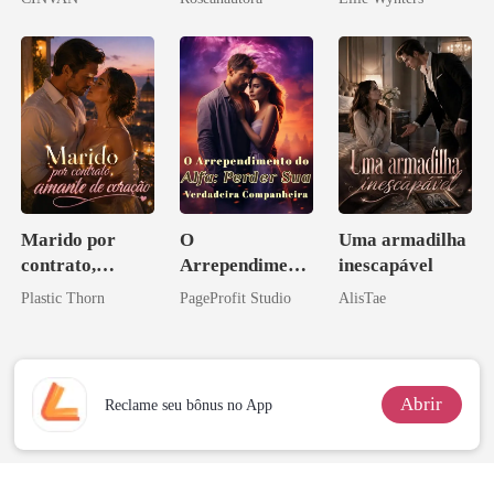
Marido por
O
Uma armadilha
contrato,
Arrependiment
inescapável
amante de
o do Alfa:
Plastic Thorn
PageProfit Studio
AlisTae
coração
Perder Sua
Verdadeira
Companheira
Abrir
Reclame seu bônus no App