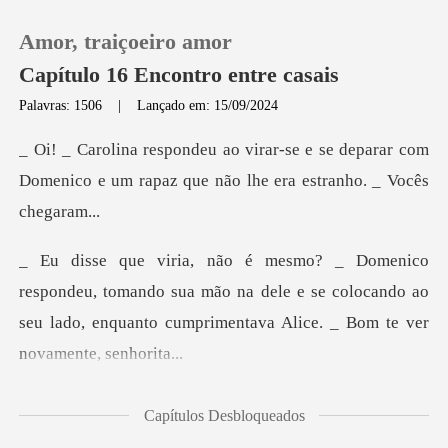
Amor, traiçoeiro amor
Capítulo 16 Encontro entre casais
Palavras: 1506
|
Lançado em: 15/09/2024
0
se deparar com
Domenico e um rapaz que nã
Loja
Histórico
omando sua mão na dele e se colocando ao
Sair
seu lado, enquant
Baixar App
_ Alice respond
Capítulos Desbloqueados