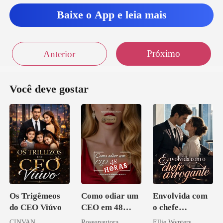
Baixe o App e leia mais
Próximo
Anterior
Você deve gostar
Os Trigêmeos
Como odiar um
Envolvida com
do CEO Viúvo
CEO em 48
o chefe
horas
arrogante
CINVAN
Roseanautora
Ellie Wynters