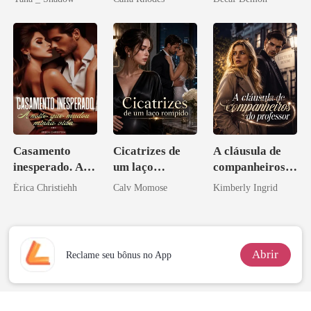
Don
Casamento
Cicatrizes de
A cláusula de
inesperado. A
um laço
companheiros
noite que mudou
rompido
do professor
Érica Christiehh
Calv Momose
Kimberly Ingrid
minha vida
Abrir
Reclame seu bônus no App