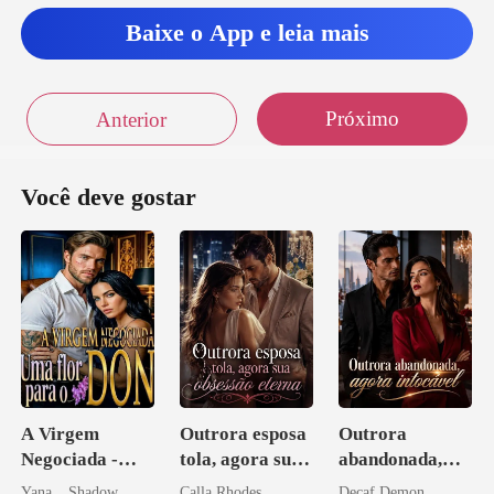
Baixe o App e leia mais
Próximo
Anterior
Você deve gostar
A Virgem
Outrora esposa
Outrora
Negociada -
tola, agora sua
abandonada,
Uma flor para o
obsessão eterna
agora intocável
Yana _ Shadow
Calla Rhodes
Decaf Demon