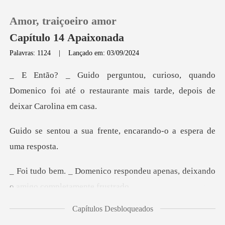
Amor, traiçoeiro amor
Capítulo 14 Apaixonada
Palavras: 1124
|
Lançado em: 03/09/2024
0
ando
Domenico foi até o restaurante mais
Loja
frente, encarando-o a
Histórico
Sair
spondeu apenas, deixando
o am
Baixar App
Capítulos Desbloqueados
bem? _ Guido indagou.