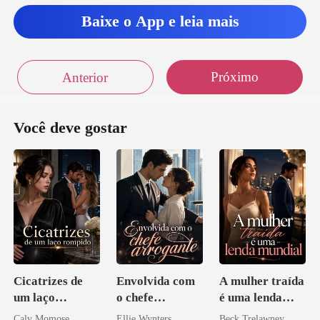
o sabe
Baixe o App e leia mais
.
Próximo
Anterior
Você deve gostar
Cicatrizes de
Envolvida com
A mulher traída
um laço
o chefe
é uma lenda
rompido
arrogante
mundial
Calv Momose
Ellie Wynters
Beck Trelawney