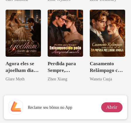
Agora eles se
Perdida para
Casamento
ajoelham diante
Sempre,
Relâmpago com
de mim
Enlouquecido
o Pai da Minha
Glare Moth
Zhen Xiang
Waneta Csuja
pelo
Melhor Amiga
Arrependiment
o
Abrir
Reclame seu bônus no App