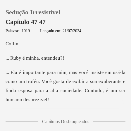
Sedução Irresistível
Capítulo 47 47
Palavras: 1019
|
Lançado em: 21/07/2024
0
ll
é minha,
Loja
Histórico
um troféu. Você gosta de exibir a sua exuberante e
linda espo
Sair
Baixar App
humilhou abandonando-a
Capítulos Desbloqueados
sozinha no