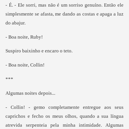
nuíno. Então ele
simplesmente se afasta,
noite,
xinho e enc
noite,
*
noites d