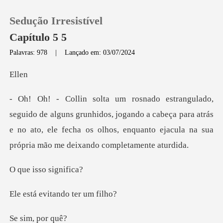
Sedução Irresistível
Capítulo 5 5
Palavras: 978
|
Lançado em: 03/07/2024
0
l
Loja
runhidos, jogando a cabeça para atrás
e no ato, ele fecha os olhos, e
Histórico
Sair
sso sig
Baixar App
vitando te
m, po