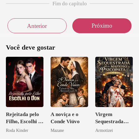
Fim do capítulo
Próximo
Anterior
Você deve gostar
Rejeitada pelo
A noviça e o
Virgem
Filho, Escolhi o
Conde Viúvo
Sequestrada
Don
pelo Mafioso
Roda Kinder
Mazane
Armotizei
Psicopata :