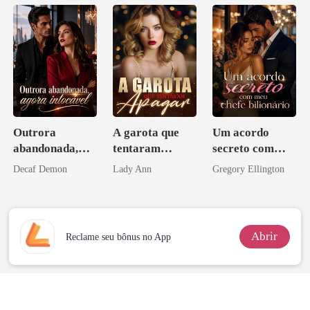
CONTRATO
DE SANGUE
Outrora
A garota que
Um acordo
abandonada,
tentaram
secreto com
agora intocável
apagar
meu chefe
Decaf Demon
Lady Ann
Gregory Ellington
bilionário
Abrir
Reclame seu bônus no App