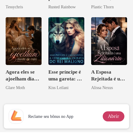
Bilionário
Preciosa
amante de
Tessychris
Rusted Rainbow
Plastic Thorn
princesa de uma
coração
família
mafiosa!
Agora eles se
Esse príncipe é
A Esposa
ajoelham diante
uma garota: A
Rejeitada é uma
de mim
companheira
Zilionária
Glare Moth
Kiss Leilani
Alissa Nexus
escrava do rei
maligno
Abrir
Reclame seu bônus no App