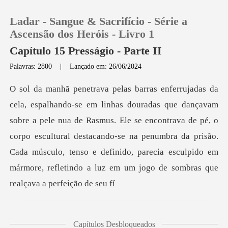
Ladar - Sangue & Sacrifício - Série a
Ascensão dos Heróis - Livro 1
Capítulo 15 Presságio - Parte II
Palavras: 2800
|
Lançado em: 26/06/2024
0
Loja
le nua de Rasmus. Ele se encontrava de pé, o
Histórico
corpo escultural destacando-se na penumbra da prisão.
Cada músculo, ten
Sair
Baixar App
Capítulos Desbloqueados