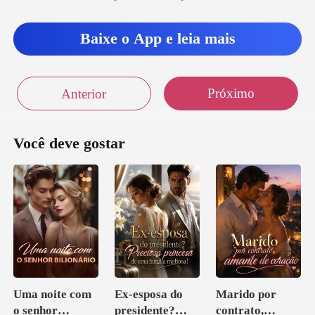
Baixe o App e leia mais
Próximo
Anterior
Você deve gostar
Uma noite com
Ex-esposa do
Marido por
o senhor
presidente?
contrato,