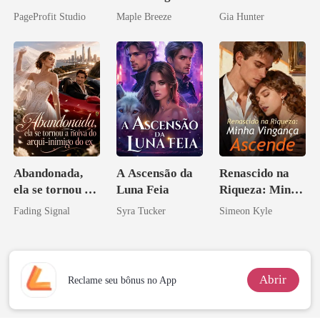
Casei com o
vida e um
PageProfit Studio
Maple Breeze
Gia Hunter
Bilionário
homem melhor
Inimigo Dele
Abandonada,
A Ascensão da
Renascido na
ela se tornou a
Luna Feia
Riqueza: Minha
noiva do arqui-
Vingança
Fading Signal
Syra Tucker
Simeon Kyle
inimigo do ex
Ascende
Abrir
Reclame seu bônus no App