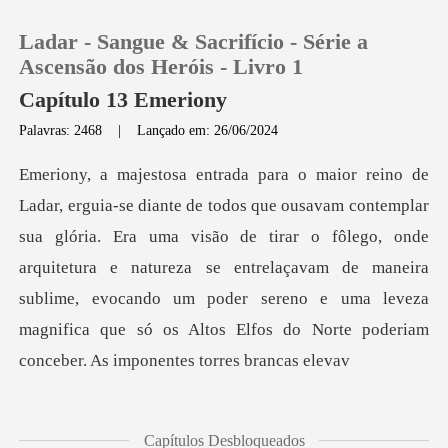
Ladar - Sangue & Sacrifício - Série a
Ascensão dos Heróis - Livro 1
Capítulo 13 Emeriony
Palavras: 2468
|
Lançado em: 26/06/2024
0
Loja
ia. Era uma visão de tirar o fôlego, onde
Histórico
arquitetura e natureza se entrelaçavam de maneira
sublime, evocando um pod
Sair
Baixar App
Capítulos Desbloqueados