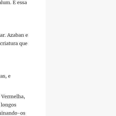
zaban e
uminando-os