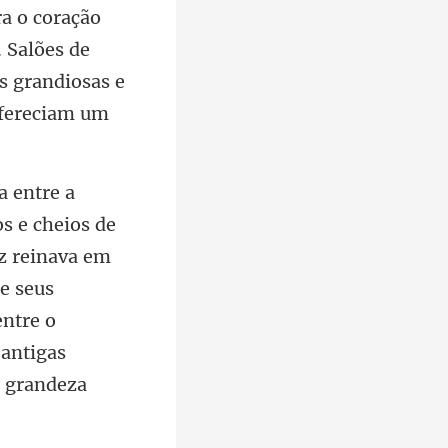
ra o coração
. Salões de
az reinava em
e seus
entr