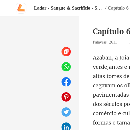
Ladar - Sangue & Sacrifício - Série a Ascensão dos Heróis - Livro 1
/
Capítulo 6
Capítulo 
|
Palavras: 2611
cegavam os ol
pavimentadas 
dos séculos po