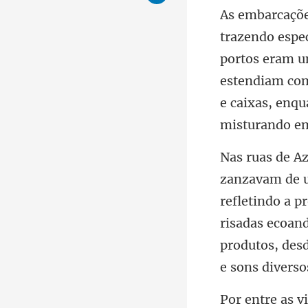
portos eram u
estendiam com
refletindo a p
risadas ecoand