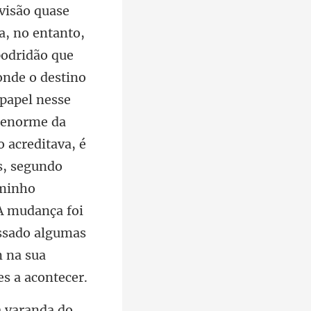
 papel nesse
z enorme da
 acreditava, é
as, segundo