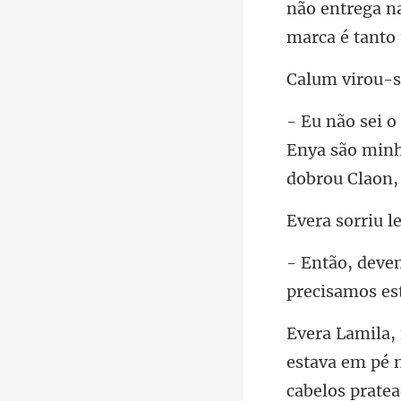
não entrega n
Enya são minh
los prate