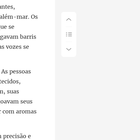
 além-mar. Os
que se
tecidos,
m, suas