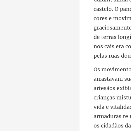
im
graciosamente
de terras long
e vitalid
armaduras relu
os cidadãos da