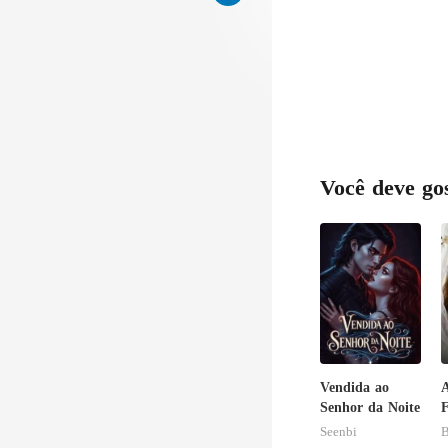
r 
Você deve go
Vendida ao
A
Senhor da Noite
F
V
Seenbi
B
H