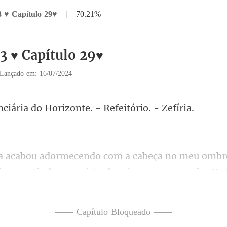
3 ♥ Capítulo 29♥
|
70.21%
3 ♥ Capítulo 29♥
Lançado em: 16/07/2024
a do Horizonte. - Re
ios, sentindo um misto de raiva e preocupação. En
—— Capítulo Bloqueado ——