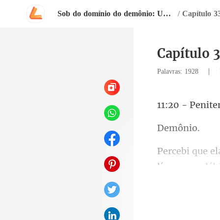
Sob do domínio do demônio: Um romance Dark.
/
Capítulo 3
Capítulo 3
|
Palavras: 1928
mô
nos láb
cela, colo