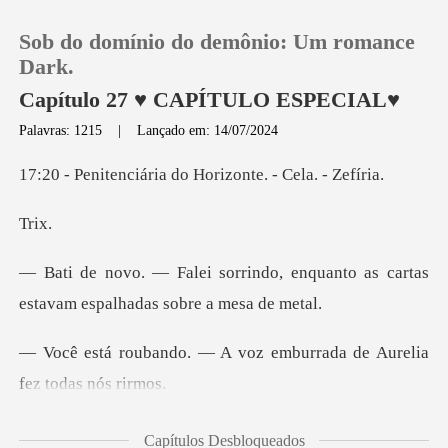
Sob do domínio do demônio: Um romance
Dark.
Capítulo 27 ♥ CAPÍTULO ESPECIAL♥
Palavras: 1215
|
Lançado em: 14/07/2024
0
ria do Horizonte.
Loja
r
Histórico
o, enquanto as cartas
estavam e
Sair
A voz emburrada de Aurel
Baixar App
― Tina
Capítulos Desbloqueados