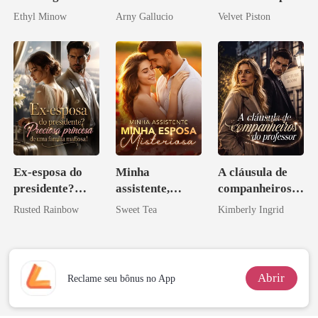
Bilionário
amor bilionário
Alfa
Ethyl Minow
Arny Gallucio
Velvet Piston
Ex-esposa do
Minha
A cláusula de
presidente?
assistente,
companheiros
Preciosa
minha esposa
do professor
Rusted Rainbow
Sweet Tea
Kimberly Ingrid
princesa de uma
misteriosa
família
mafiosa!
Abrir
Reclame seu bônus no App