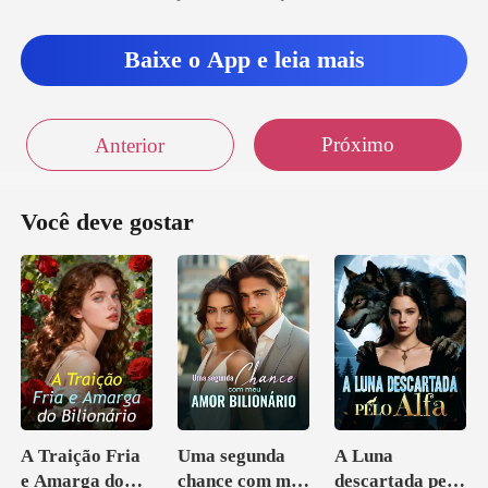
provocou, provocando Aurelia a
Baixe o App e leia mais
Próximo
Anterior
Você deve gostar
A Traição Fria
Uma segunda
A Luna
e Amarga do
chance com meu
descartada pelo