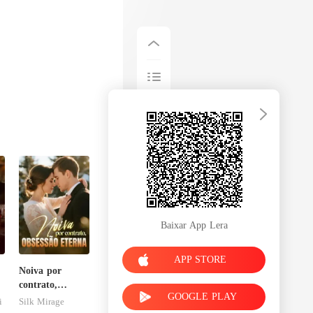
Baixar App Lera
APP STORE
Noiva por
contrato,
GOOGLE PLAY
obsessão eterna
i
Silk Mirage