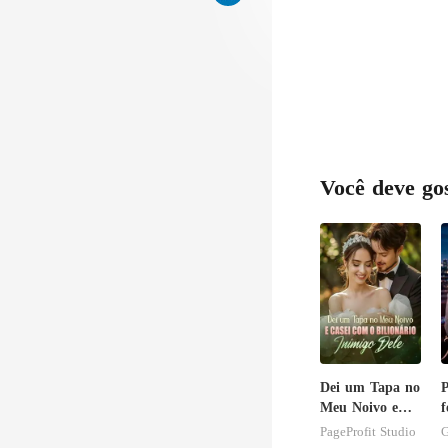
Você deve go
Dei um Tapa no
P
Meu Noivo e
f
Casei com o
PageProfit Studio
G
Bilionário