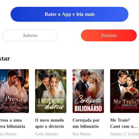
semblante emburrado, ar
Baixe o App e leia mais
Anterior
Próximo
star
resa a uma
O novo mundo
Cortejada por
Me Traiu?
era bilionária
após o divórcio
um bilionário
Casei com um
Magnata
ia Hunter
Calla Rhodes
Sea Mania
Audrey C Leilan