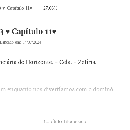
3 ♥ Capítulo 11♥
|
27.66%
3 ♥ Capítulo 11♥
Lançado em: 14/07/2024
ria do Horizonte.
quanto nos divertí
a explodiu
endendo às derrotas. - Eu m
—— Capítulo Bloqueado ——