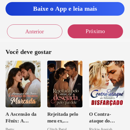
Baixe o App e leia mais
Próximo
Anterior
Você deve gostar
A Ascensão da
Rejeitada pelo
O Contra-
Fênix: A
meu ex,
ataque do
Vingança da
desejada pelo
Bilionário
Betty
Glitch Petal
Rickie Appiah