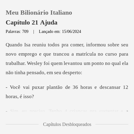
Meu Bilionário Italiano
Capítulo 21 Ajuda
Palavras: 709
|
Lançado em: 15/06/2024
0
e que trancou a matrícula no curso para
Loja
trabalhar. Wesley foi que
Histórico
ão de 36 horas e desca
Sair
crianças pra sustentar e a
Baixar App
Capítulos Desbloqueados