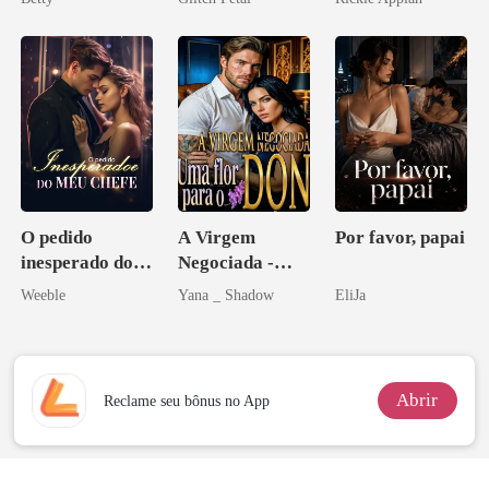
Herdeira
pai dele
Disfarçado
Marcada
O pedido
A Virgem
Por favor, papai
inesperado do
Negociada -
meu chefe
Uma flor para o
Weeble
Yana _ Shadow
EliJa
Don
Abrir
Reclame seu bônus no App