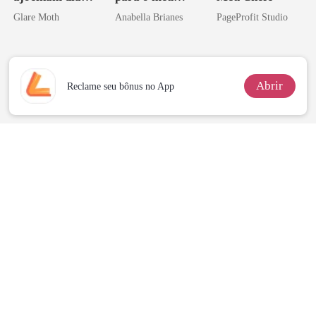
de mim
irmão
Glare Moth
Anabella Brianes
PageProfit Studio
Abrir
Reclame seu bônus no App