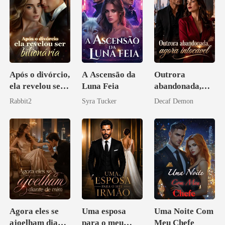
Após o divórcio,
A Ascensão da
Outrora
ela revelou ser
Luna Feia
abandonada,
bilionária
agora intocável
Rabbit2
Syra Tucker
Decaf Demon
Agora eles se
Uma esposa
Uma Noite Com
ajoelham diante
para o meu
Meu Chefe