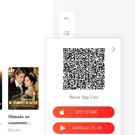
e eu teria
Baixar App Lera
APP STORE
Mimada no
a
casamento
GOOGLE PLAY
relâmpago com
esFolies
IReader
o magnata