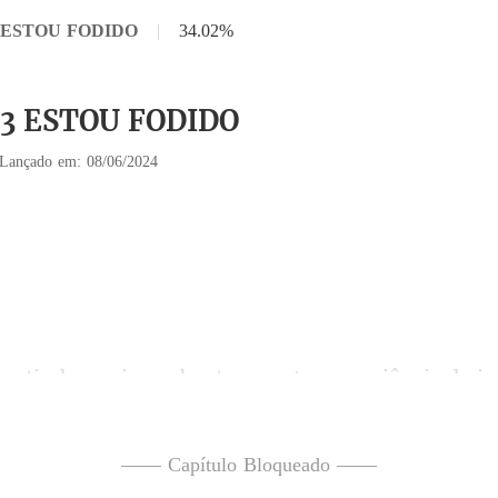
33 ESTOU FODIDO
|
34.02%
 33 ESTOU FODIDO
Lançado em: 08/06/2024
a boate, sem ter consciência do
calça jeans, pass
—— Capítulo Bloqueado ——