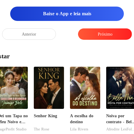
Baixe o App e leia mais
stava de carro, segundo qu
Anterior
Próximo
star
ei um Tapa no
Senhor King
A escolha do
Noiva por
eu Noivo e
destino
contrato - Bell
asei com o
Mia
ageProfit Studio
The Rose
Lila Rivers
Afrodite L
ilionário