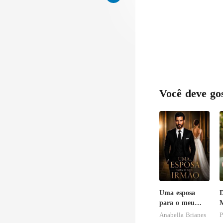
forte e fui
Você deve go
Uma esposa
D
para o meu
M
irmão
C
Anabella Brianes
P
B