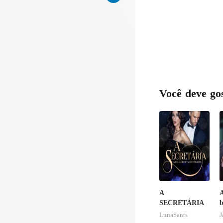
e
Você deve go
A
A
SECRETÁRIA
b
LunaSants
J