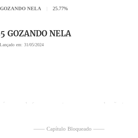
25 GOZANDO NELA
|
25.77%
 25 GOZANDO NELA
Lançado em: 31/05/2024
ver amor onde não tem, a
afios, e os sexuais chamam 
—— Capítulo Bloqueado ——