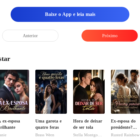
Baixe o App e leia mais
não preciso ficar corr
Anterior
Próximo
star
 ex-esposa
Uma garota e
Hora de deixar
Ex-esposa do
rilhante
quatro feras
de ser tola
presidente?
Preciosa
anie
Brass Wren
Stella Montgomery
Rusted Rainbow
princesa de