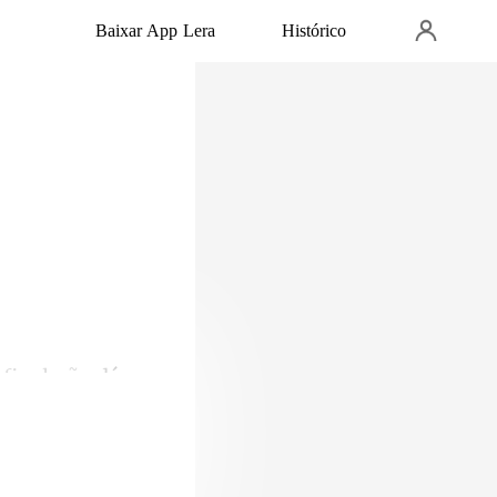
Baixar App Lera
Histórico
final não dá
mais a