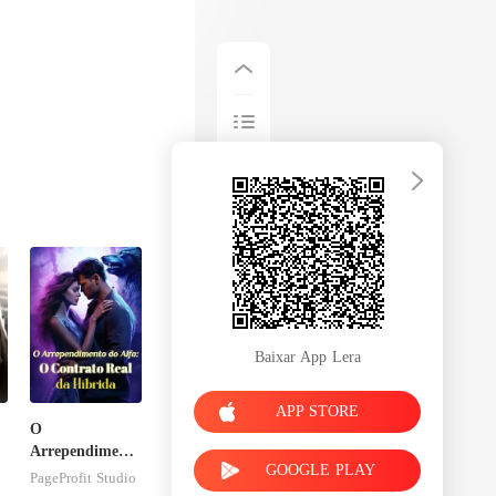
endo atrás, que
Baixar App Lera
APP STORE
O
Arrependimento
GOOGLE PLAY
do Alfa: O
PageProfit Studio
Contrato Real