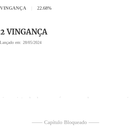
22 VINGANÇA
|
22.68%
 22 VINGANÇA
Lançado em: 28/05/2024
 o cara além de gato, tinha um beijo maravilhoso e 
—— Capítulo Bloqueado ——