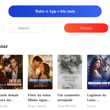
banheiro, pois além de ape
Baixe o App e leia mais
Anterior
Próximo
star
arde demais
Fênix da ruína:
Um casamento
Lágrimas da
ara me
Minha segunda
arranjado
Luna:
econquistar!
vida e um
Dançando com
Reader
Maple Breeze
Zana Kheiron
Cherie
homem melhor
os príncipes