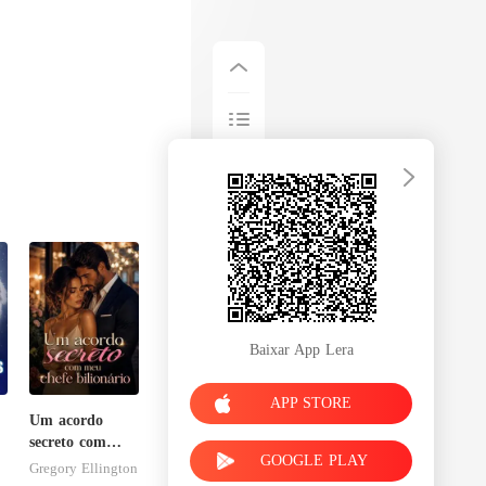
rtada, eu
Baixar App Lera
APP STORE
Um acordo
secreto com
GOOGLE PLAY
meu chefe
Gregory Ellington
bilionário