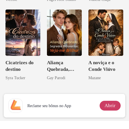
eu a deixei
Melhor Amiga
Cicatrizes do
Aliança
A noviça e o
destino
Quebrada,
Conde Viúvo
Segredos
Syra Tucker
Gay Parodi
Mazane
Bilionários:
Veja-me Brilhar
Abrir
Reclame seu bônus no App