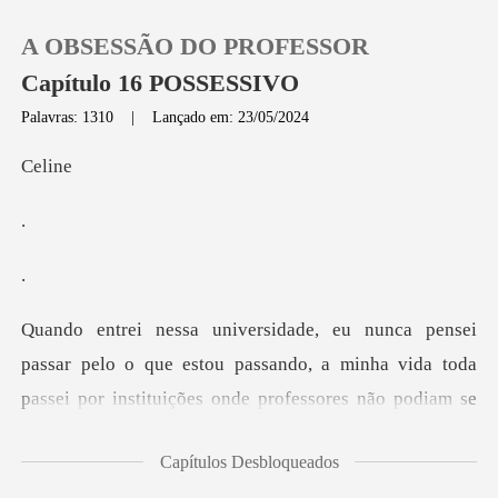
A OBSESSÃO DO PROFESSOR
Capítulo 16 POSSESSIVO
Palavras: 1310
|
Lançado em: 23/05/2024
0
li
Loja
Histórico
Sair
nha vida toda
passei por instituições onde professores não podiam se
Baixar App
relacionar com alun
Capítulos Desbloqueados