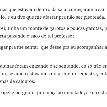
, começaram a sair
o, e eu
os e poucas garotas, p
ntar, que desse pra eu acomp
ão e
iam, se ainda estávamos no pr
ntei pra moça ao meu lado,