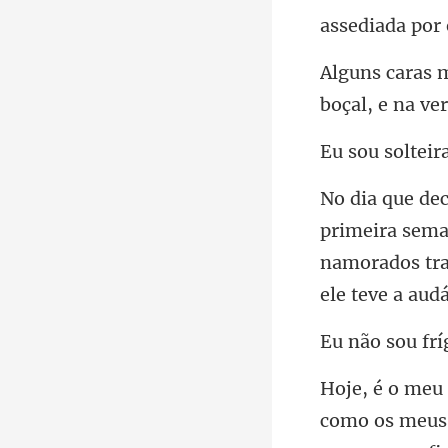
assediada por 
boçal, e na ve
r
namorados tra
como os meus 