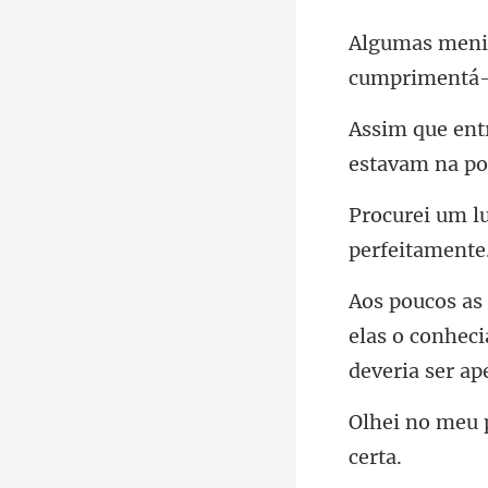
cumprimentá-l
estavam
elas o conhec