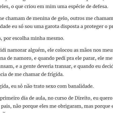
e
e chamam 
rdade eu só so
a, por escolh
a de namoro, e quando pedi pra ele parar, ele me
nsam, e a gente
, eu só não trato s
eu quero
pais, não porque eles m