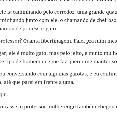
an
aminhando junto com ele, o chamando
or? Quanta libertinage
ito, é muito mulh
e tip
as garotas, e eu contin
professor mulherengo tam