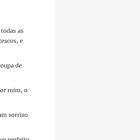
as as
or mim, o