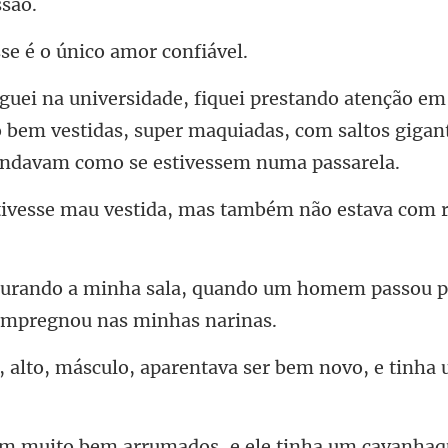
sse é o único
o bem vestidas, super maquiadas, com saltos giga
vestida, mas também não es
uando um homem passou p
lo, aparentava ser bem novo,
em arrumados, e ele tinh