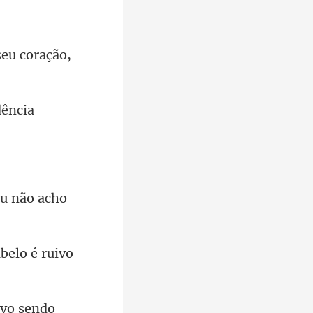
seu coração,
u não a
ivo sendo