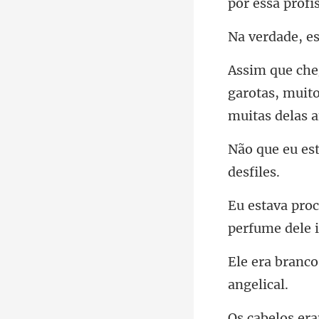
garotas, muit
perf