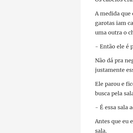
garotas iam c
justamente ess
busca
ssa sa