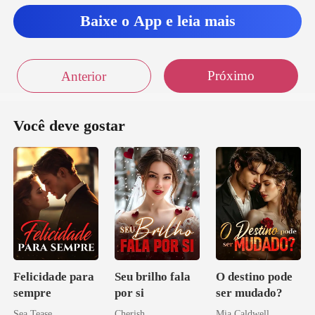
a andando co
Baixe o App e leia mais
Próximo
Anterior
Você deve gostar
Felicidade para
Seu brilho fala
O destino pode
sempre
por si
ser mudado?
Sea Tease
Cherish
Mia Caldwell