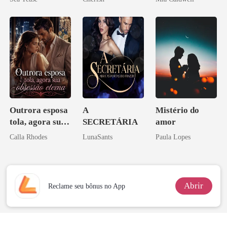
Outrora esposa
A
Mistério do
tola, agora sua
SECRETÁRIA
amor
obsessão eterna
Calla Rhodes
LunaSants
Paula Lopes
Abrir
Reclame seu bônus no App