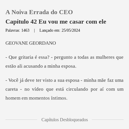
A Noiva Errada do CEO
Capítulo 42 Eu vou me casar com ele
Palavras: 1463
|
Lançado em: 25/05/2024
0
NE GE
nto a todas as mulheres que
Loja
es
Histórico
mãe faz uma
careta - no vídeo que está circu
Sair
Baixar App
Mia provoca - Isso s
Capítulos Desbloqueados