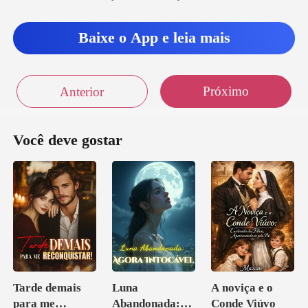
Baixe o App e leia mais
Próximo
Anterior
Você deve gostar
Tarde demais
Luna
A noviça e o
para me
Abandonada:
Conde Viúvo