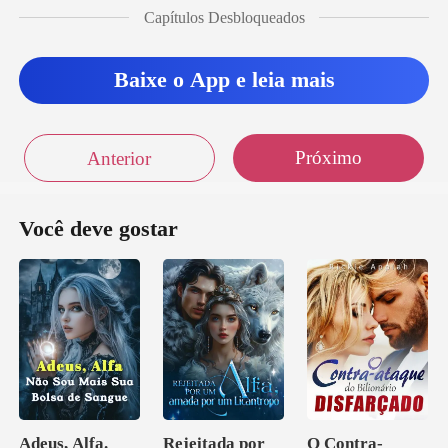
o carro, Shane seguiu
Capítulos Desbloqueados
Baixe o App e leia mais
Próximo
Anterior
Você deve gostar
Adeus, Alfa.
Rejeitada por
O Contra-