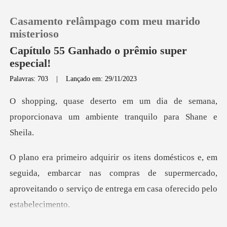
Casamento relâmpago com meu marido
misterioso
Capítulo 55 Ganhado o prêmio super
especial!
0
Palavras: 703
|
Lançado em: 29/11/2023
a de semana,
Loja
proporcionava um ambi
Histórico
Sair
uida, embarcar nas compras de supermercado,
aproveitando o
Baixar App