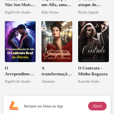
Não Sou Mais
um Alfa, amada
ataque do
Sua Bolsa de
por um
Bilionário
PageProfit Studio
Baby Kemo
Rickie Appiah
Sangue
Licantropo
Disfarçado
O
A
O Contrato -
Arrependiment
transformação
Minha Ragazza
o do Alfa: O
inesperada da
PageProfit Studio
Valentine
Karyelle Kuhn
Contrato Real
minha ex-
da Híbrida
esposa
Abrir
Reclame seu bônus no App