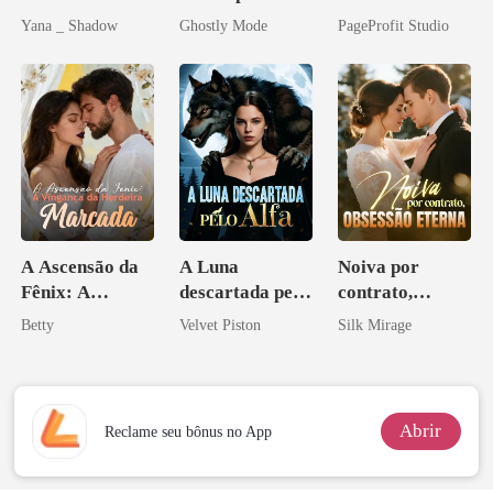
Redenção do
Quebrada do
Agora Intocável
Yana _ Shadow
Ghostly Mode
PageProfit Studio
grego
Alfa
A Ascensão da
A Luna
Noiva por
Fênix: A
descartada pelo
contrato,
Vingança da
Alfa
obsessão eterna
Betty
Velvet Piston
Silk Mirage
Herdeira
Marcada
Abrir
Reclame seu bônus no App