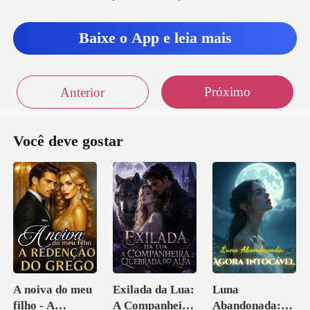
Baixe o App e leia mais
Próximo
Anterior
Você deve gostar
A noiva do meu
Exilada da Lua:
Luna
filho - A
A Companheira
Abandonada: