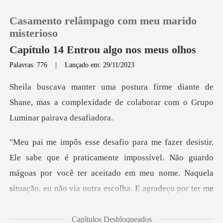
Casamento relâmpago com meu marido
misterioso
Capítulo 14 Entrou algo nos meus olhos
Palavras: 776
|
Lançado em: 29/11/2023
0
nte de
Loja
Shane, mas a complexidade de colabor
Histórico
aticamente impossível. Não guardo
Sair
mágoas por você ter aceitado em meu no
Baixar App
Capítulos Desbloqueados