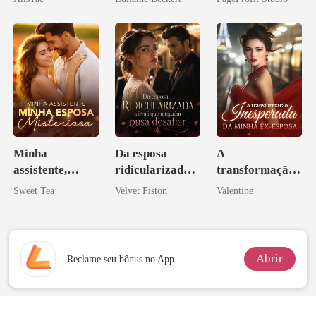
eu a deixei
Minha
Da esposa
A
assistente,
ridicularizada à
transformação
minha esposa
irmã que
inesperada da
Sweet Tea
Velvet Piston
Valentine
misteriosa
ninguém ousa
minha ex-
desafiar
esposa
Abrir
Reclame seu bônus no App