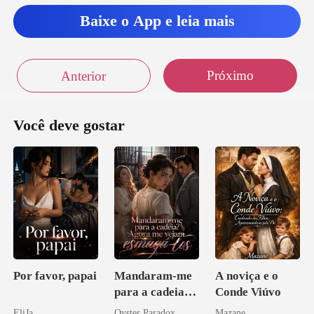
Baixe o App e leia mais
Próximo
Anterior
Você deve gostar
Por favor, papai
Mandaram-me
A noviça e o
para a cadeia?
Conde Viúvo
Agora me
EliJa
Oyster Paradox
Mazane