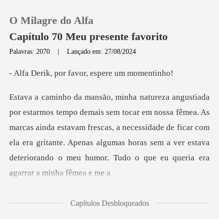
O Milagre do Alfa
Capítulo 70 Meu presente favorito
Palavras: 2070
|
Lançado em: 27/08/2024
0
or favor, esper
Loja
êmea. As
marcas ainda estavam frescas, a necessidade de ficar com
Histórico
ela era gritante. Apenas algumas h
Sair
Baixar App
Capítulos Desbloqueados