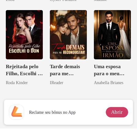
vejam esmagá-
los
Rejeitada pelo
Tarde demais
Uma esposa
Filho, Escolhi o
para me
para o meu
Don
reconquistar!
irmão
Roda Kinder
IReader
Anabella Brianes
Abrir
Reclame seu bônus no App