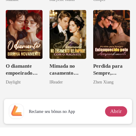
O diamante
Mimada no
Perdida para
empoeirado
casamento
Sempre,
brilha
relâmpago com
Enlouquecido
Daylight
IReader
Zhen Xiang
novamente
o magnata
pelo
Arrependiment
o
Abrir
Reclame seu bônus no App