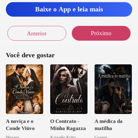
Baixe o App e leia mais
Próximo
Anterior
Você deve gostar
A noviça e o
O Contrato -
A médica da
Conde Viúvo
Minha Ragazza
matilha
Mazane
Karyelle Kuhn
Cooper