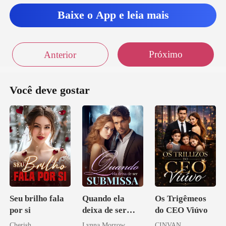
Baixe o App e leia mais
Próximo
Anterior
Você deve gostar
Seu brilho fala
Quando ela
Os Trigêmeos
por si
deixa de ser
do CEO Viúvo
submissa
Cherish
Lynna Morrow
CINVAN