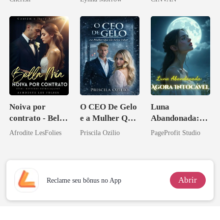
Noiva por
O CEO De Gelo
Luna
contrato - Bella
e a Mulher Que
Abandonada:
Mia
Ele Jurou Odiar
Agora Intocável
Afrodite LesFolies
Priscila Ozilio
PageProfit Studio
Abrir
Reclame seu bônus no App