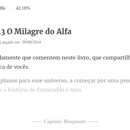
lfa
|
42.16%
43 O Milagre do Alfa
Lançado em: 09/08/2024
neste livro, que compartil
a começar por uma preq
em desse capítu
—— Capítulo Bloqueado ——