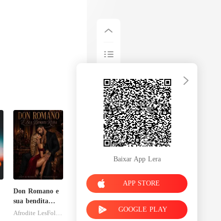
Baixar App Lera
APP STORE
Don Romano e
sua bendita
GOOGLE PLAY
ruína
Afrodite LesFolies