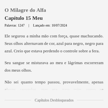
O Milagre do Alfa
Capítulo 15 Meu
Palavras: 1247
|
Lançado em: 10/07/2024
0
s olhos alternavam de cor, azul para negro, negro para
Loja
a
ao meu e lágrimas esco
Histórico
Sair
lmente, apenas
alguns segundos, mas
Baixar App
Capítulos Desbloqueados