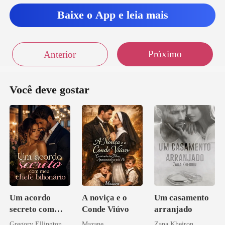
Baixe o App e leia mais
Próximo
Anterior
Você deve gostar
Um acordo
A noviça e o
Um casamento
secreto com
Conde Viúvo
arranjado
meu chefe
Gregory Ellington
Mazane
Zana Kheiron