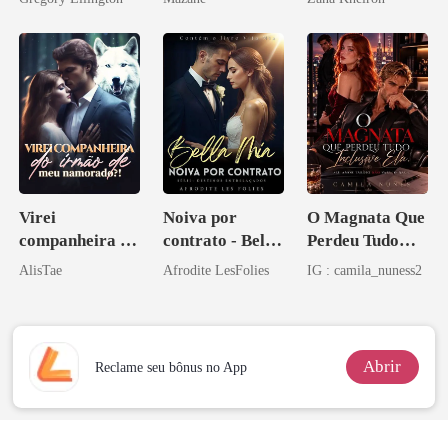
bilionário
Virei
Noiva por
O Magnata Que
companheira do
contrato - Bella
Perdeu Tudo
irmão de meu
Mia
Inclusive Ela
AlisTae
Afrodite LesFolies
IG : camila_nuness2
namorado?!
Abrir
Reclame seu bônus no App