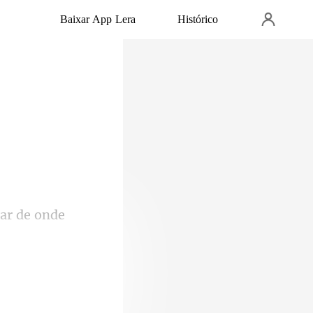
Baixar App Lera
Histórico
tar de onde
lavra, "estado"