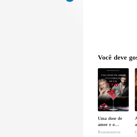
Você deve go
Uma dose de
A
amor e o
a
coração de um
Roseanautora
G
CEO, por favor