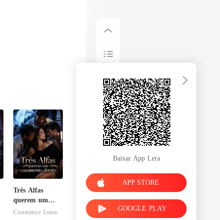
Baixar App Lera
APP STORE
Três Alfas
querem um
GOOGLE PLAY
e
casamento
Constance Luna
aberto