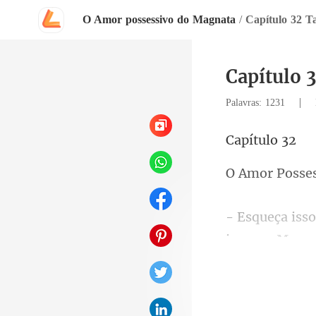
O Amor possessivo do Magnata
/
Capítulo 32 Ta
Capítulo 
|
Palavras: 1231
ítu
sse
iremos. Mas s
não é usada à 