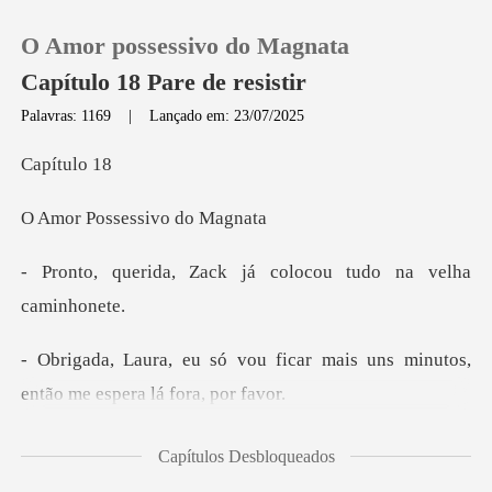
O Amor possessivo do Magnata
Capítulo 18 Pare de resistir
Palavras: 1169
|
Lançado em: 23/07/2025
0
ítu
ssessivo
Loja
ack já colocou tudo
Histórico
Sair
ficar mais uns minutos,
então
Baixar App
uerida. Seus
Capítulos Desbloqueados
pais, lá de cima, sabem por