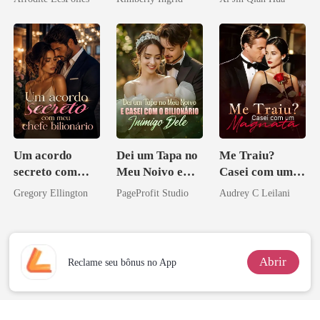
Herdeiro Dele
Um acordo
Dei um Tapa no
Me Traiu?
secreto com
Meu Noivo e
Casei com um
meu chefe
Casei com o
Magnata
Gregory Ellington
PageProfit Studio
Audrey C Leilani
bilionário
Bilionário
Inimigo Dele
Abrir
Reclame seu bônus no App