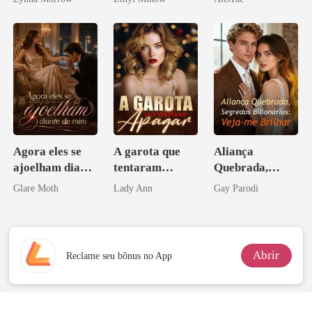
namorado?!
Agora eles se
A garota que
Aliança
ajoelham diante
tentaram
Quebrada,
de mim
apagar
Segredos
Glare Moth
Lady Ann
Gay Parodi
Bilionários:
Veja-me Brilhar
Abrir
Reclame seu bônus no App