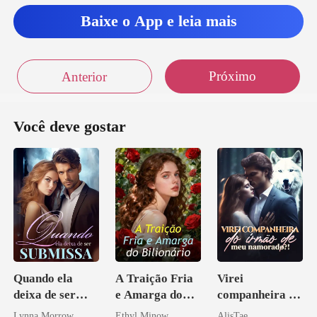
Baixe o App e leia mais
Próximo
Anterior
Você deve gostar
Quando ela
A Traição Fria
Virei
deixa de ser
e Amarga do
companheira do
submissa
Bilionário
irmão de meu
Lynna Morrow
Ethyl Minow
AlisTae