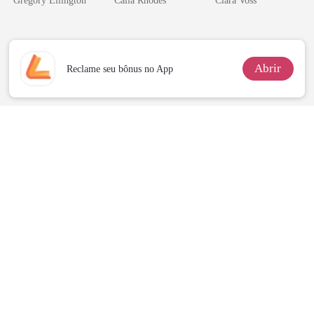
Gregory Ellington
Calla Rhodes
Clara Voss
bilionário
império
Abrir
Reclame seu bônus no App