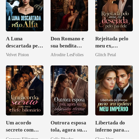
A Luna
Don Romano e
Rejeitada pelo
descartada pelo
sua bendita
meu ex,
Alfa
ruína
desejada pelo
Velvet Piston
Afrodite LesFolies
Glitch Petal
pai dele
Um acordo
Outrora esposa
Libertada do
secreto com
tola, agora sua
inferno para
meu chefe
obsessão eterna
reivindicar meu