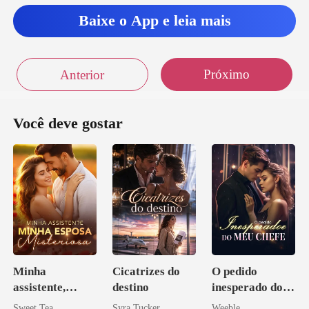
Baixe o App e leia mais
Próximo
Anterior
Você deve gostar
Minha
Cicatrizes do
O pedido
assistente,
destino
inesperado do
minha esposa
meu chefe
Sweet Tea
Syra Tucker
Weeble