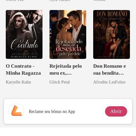
misteriosa
O Contrato -
Rejeitada pelo
Don Romano e
Minha Ragazza
meu ex,
sua bendita
desejada pelo
ruína
Karyelle Kuhn
Glitch Petal
Afrodite LesFolies
pai dele
Abrir
Reclame seu bônus no App