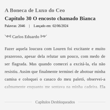
A Boneca de Luxo do Ceo
Capítulo 30 O encosto chamado Bianca
Palavras: 2046
|
Lançado em: 02/06/2024
0
os Edu
Loja
flagrada. Mas quando comecei a excitá-la, ela não
Histórico
resistiu. Assim que finalmente terminei de abotoar minha
Sair
ca
Baixar App
Capítulos Desbloqueados