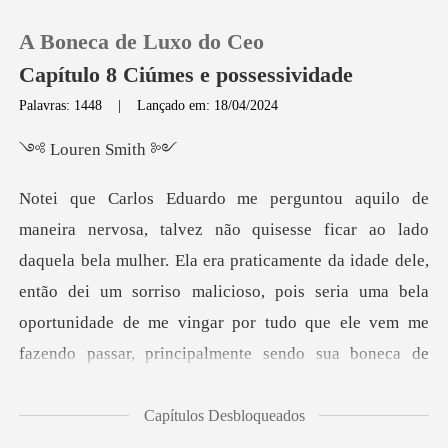
A Boneca de Luxo do Ceo
Capítulo 8 Ciúmes e possessividade
Palavras: 1448
|
Lançado em: 18/04/2024
0
ren S
Loja
la bela mulher. Ela era praticamente da idade dele,
Histórico
então dei um sorriso malicioso, pois seria uma bela
Sair
Baixar App
Capítulos Desbloqueados
gine,