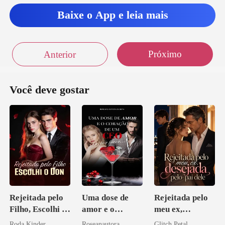
Baixe o App e leia mais
Próximo
Anterior
Você deve gostar
Rejeitada pelo
Uma dose de
Rejeitada pelo
Filho, Escolhi o
amor e o
meu ex,
Don
coração de um
desejada pelo
Roda Kinder
Roseanautora
Glitch Petal