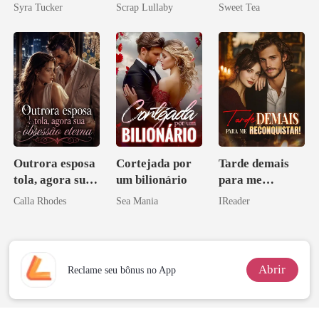
me querem!
minha esposa
Syra Tucker
Scrap Lullaby
Sweet Tea
misteriosa
Outrora esposa
Cortejada por
Tarde demais
tola, agora sua
um bilionário
para me
obsessão eterna
reconquistar!
Calla Rhodes
Sea Mania
IReader
Abrir
Reclame seu bônus no App