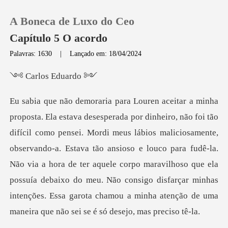
A Boneca de Luxo do Ceo
Capítulo 5 O acordo
Palavras: 1630
|
Lançado em: 18/04/2024
0
os Edu
Loja
lábios maliciosamente,
Histórico
observando-a. Estava tão ansioso e louco para fudê-la.
Sair
Não via a hora de ter aquele corpo maravilhoso que ela
possuía debai
Baixar App