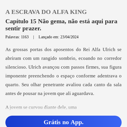
A ESCRAVA DO ALFA KING
Capítulo 15 Não gema, não está aqui para
sentir prazer.
Palavras: 1163
|
Lançado em: 23/04/2024
0
Loja
r
silencioso. Ulrich avançou com passos firmes, sua figura
Histórico
imponente preenchendo o espaço conforme adent
Sair
curvou dian
Baixar App
Grátis no App.