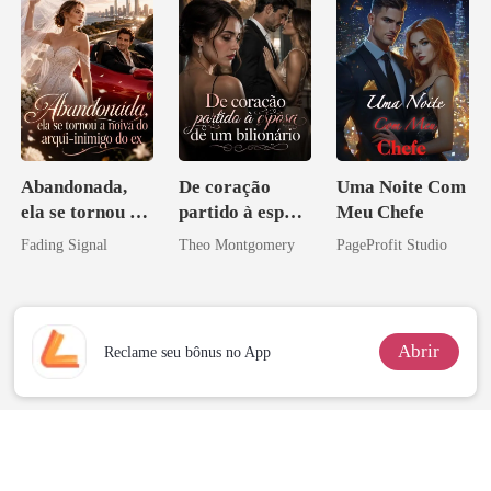
Abandonada,
De coração
Uma Noite Com
ela se tornou a
partido à esposa
Meu Chefe
noiva do arqui-
de um bilionário
Fading Signal
Theo Montgomery
PageProfit Studio
inimigo do ex
Abrir
Reclame seu bônus no App