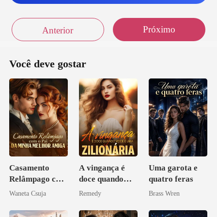
Próximo
Anterior
Você deve gostar
Casamento
A vingança é
Uma garota e
Relâmpago com
doce quando
quatro feras
o Pai da Minha
você é uma
Waneta Csuja
Remedy
Brass Wren
Melhor Amiga
zilionária