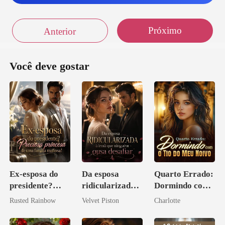
Próximo
Anterior
Você deve gostar
Ex-esposa do
Da esposa
Quarto Errado:
presidente?
ridicularizada à
Dormindo com
Preciosa
irmã que
o Tio do Meu
Rusted Rainbow
Velvet Piston
Charlotte
princesa de uma
ninguém ousa
Noivo
família
desafiar