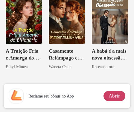
mafiosa!
A Traição Fria
Casamento
A babá é a mais
e Amarga do
Relâmpago com
nova obsessão
Bilionário
o Pai da Minha
do CEO
Ethyl Minow
Waneta Csuja
Roseanautora
Melhor Amiga
Abrir
Reclame seu bônus no App