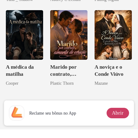
inimigo do ex
A médica da
Marido por
A noviça e o
matilha
contrato,
Conde Viúvo
amante de
Cooper
Plastic Thorn
Mazane
coração
Abrir
Reclame seu bônus no App