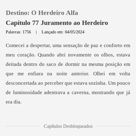
Destino: O Herdeiro Alfa
Capítulo 77 Juramento ao Herdeiro
Palavras: 1756
|
Lançado em: 04/05/2024
0
Loja
eitada dentro do saco de dormir na mesma posição em
que me enfiara na noite anterior. Olhei em volta
Histórico
desconc
Sair
Baixar App
udo um
Capítulos Desbloqueados