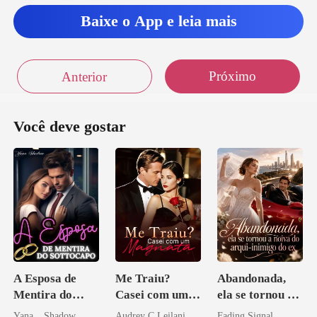
Baixe o App e leia mais
Próximo
Anterior
Você deve gostar
A Esposa de
Me Traiu?
Abandonada,
Mentira do
Casei com um
ela se tornou a
Sottocapo
Magnata
noiva do arqui-
Yana _ Shadow
Audrey C Leilani
Fading Signal