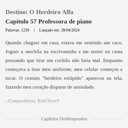
Destino: O Herdeiro Alfa
Capítulo 57 Professora de piano
Palavras: 1239
|
Lançado em: 28/04/2024
0
a
Loja
pensando que tirar um cochilo não faria mal. Enquanto
começava a tirar meu uniforme, meu celular come
Histórico
Sair
eira. Est
Baixar App
! Es
Capítulos Desbloqueados