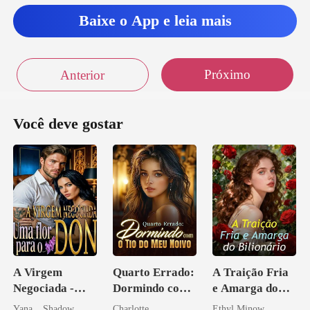
Baixe o App e leia mais
Próximo
Anterior
Você deve gostar
A Virgem
Quarto Errado:
A Traição Fria
Negociada -
Dormindo com
e Amarga do
Uma flor para o
o Tio do Meu
Bilionário
Yana _ Shadow
Charlotte
Ethyl Minow