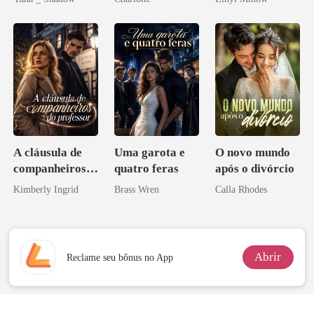
Don
Noivo
A cláusula de
Uma garota e
O novo mundo
companheiros
quatro feras
após o divórcio
do professor
Kimberly Ingrid
Brass Wren
Calla Rhodes
Abrir
Reclame seu bônus no App