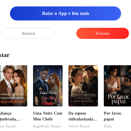
Baixe o App e leia mais
Anterior
Próximo
star
liança
Uma Noite Com
Da esposa
Por favor,
uebrada,
Meu Chefe
ridicularizada à
papai
egredos
irmã que
ay Parodi
PageProfit Studio
Velvet Piston
EliJa
ilionários:
ninguém ousa