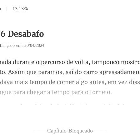
o
|
13.13%
26 Desabafo
Lançado em: 20/04/2024
ssim que paramos, saí do carro apressadamen
o dava mais tempo de co
rsárias de hoje!" - Dis
—— Capítulo Bloqueado ——