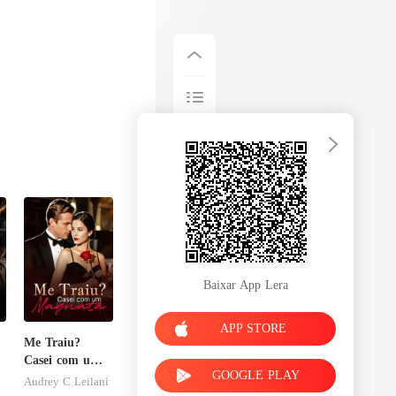
Baixar App Lera
APP STORE
Me Traiu?
Casei com um
GOOGLE PLAY
Magnata
Audrey C Leilani