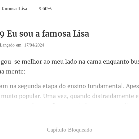
a famosa Lisa
|
9.60%
19 Eu sou a famosa Lisa
Lançado em: 17/04/2024
meu lado na cama enquanto bu
 muito popular. Uma vez, quando distraidamente es
te me e
—— Capítulo Bloqueado ——