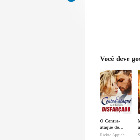
Você deve go
O Contra-
ataque do
a
Bilionário
m
Rickie Appiah
S
Disfarçado
m