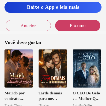
Baixe o App e leia mais
Próximo
Anterior
Você deve gostar
Marido por
Tarde demais
O CEO De Gelo
contrato,
para me
e a Mulher Que
amante de
reconquistar!
Ele Jurou Odiar
Plastic Thorn
IReader
Priscila Ozilio