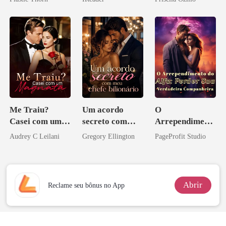
coração
Me Traiu?
Um acordo
O
Casei com um
secreto com
Arrependiment
Magnata
meu chefe
o do Alfa:
Audrey C Leilani
Gregory Ellington
PageProfit Studio
bilionário
Perder Sua
Verdadeira
Companheira
Abrir
Reclame seu bônus no App