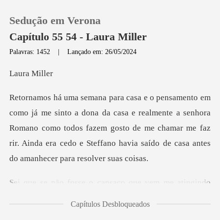
Sedução em Verona
Capítulo 55 54 - Laura Miller
Palavras: 1452
|
Lançado em: 26/05/2024
0
a Mi
Loja
e realmente a senhora
Romano como todos fazem gosto de me chamar me faz
Histórico
rir. Ainda
Sair
aço que vem me atingindo
Baixar App
di
Capítulos Desbloqueados