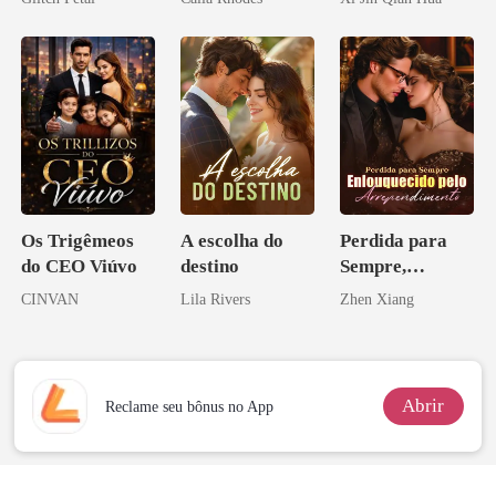
pai dele
Herdeiro Dele
Os Trigêmeos
A escolha do
Perdida para
do CEO Viúvo
destino
Sempre,
Enlouquecido
CINVAN
Lila Rivers
Zhen Xiang
pelo
Arrependiment
o
Abrir
Reclame seu bônus no App