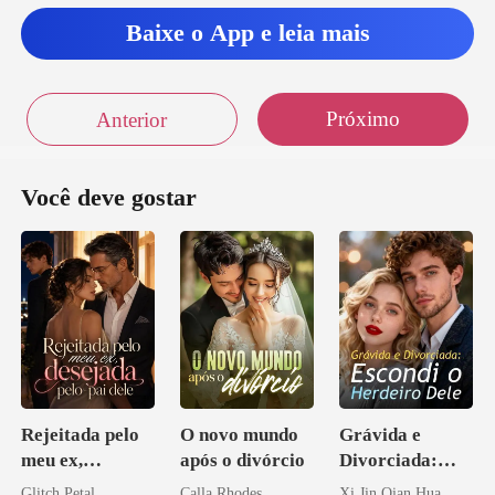
Baixe o App e leia mais
Próximo
Anterior
Você deve gostar
Rejeitada pelo
O novo mundo
Grávida e
meu ex,
após o divórcio
Divorciada:
desejada pelo
Escondi o
Glitch Petal
Calla Rhodes
Xi Jin Qian Hua