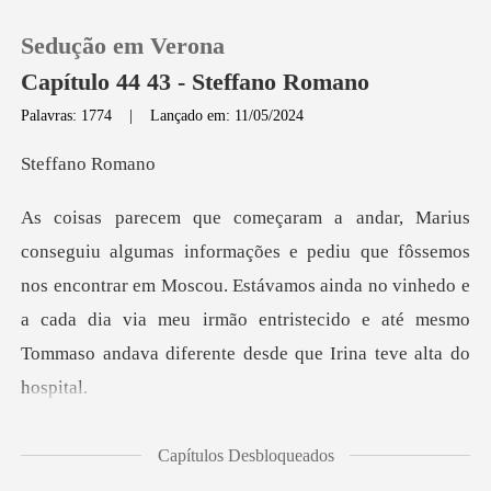
Sedução em Verona
Capítulo 44 43 - Steffano Romano
Palavras: 1774
|
Lançado em: 11/05/2024
0
ano R
Loja
e fôssemos
nos encontrar em Moscou. Estávamos ainda no vinhedo e
Histórico
a cada dia via meu irmã
Sair
Baixar App
o com os dois homens q
Capítulos Desbloqueados