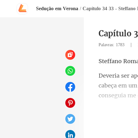
Sedução em Verona
/
Capítulo 34 33 - Steffan
Capítulo 
|
Palavras: 1783
ano R
cabeça em um 
de pele escura