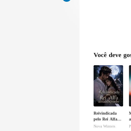
Você deve go
Reivindicada
M
pelo Rei Alfa
amaldiçoado
Nova Winters
P