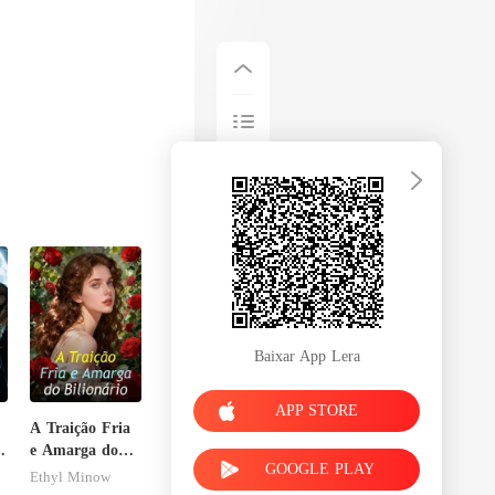
Baixar App Lera
APP STORE
A Traição Fria
o
e Amarga do
GOOGLE PLAY
Bilionário
Ethyl Minow