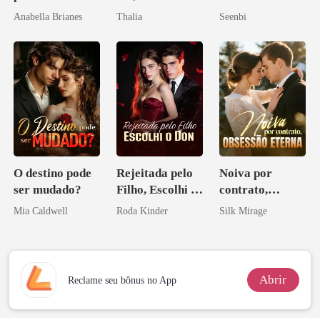
irmão
como Estrela
Anabella Brianes
Thalia
Seenbi
O destino pode
Rejeitada pelo
Noiva por
ser mudado?
Filho, Escolhi o
contrato,
Don
obsessão eterna
Mia Caldwell
Roda Kinder
Silk Mirage
Abrir
Reclame seu bônus no App