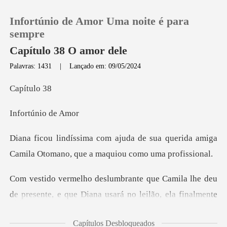
Infortúnio de Amor Uma noite é para
sempre
Capítulo 38 O amor dele
Palavras: 1431
|
Lançado em: 09/05/2024
0
tulo
Loja
nfortúnio
Histórico
da de sua querida amiga
Camila Otomano
Sair
Baixar App
de presente, e que Diana usará no leilão, ela finalmente
s
Capítulos Desbloqueados