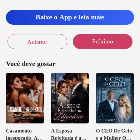
Baixe o App e leia mais
Próximo
Anterior
Você deve gostar
Casamento
A Esposa
O CEO De Gelo
inesperado. A
Rejeitada é uma
e a Mulher Que