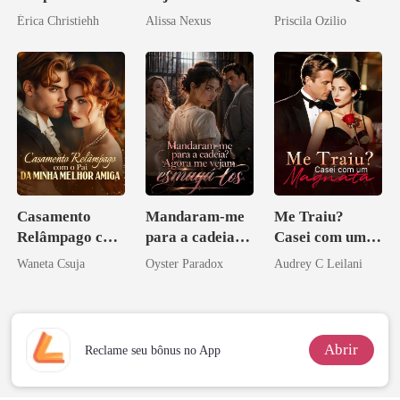
noite que mudou
Zilionária
Ele Jurou Odiar
Érica Christiehh
Alissa Nexus
Priscila Ozilio
minha vida
Casamento
Mandaram-me
Me Traiu?
Relâmpago com
para a cadeia?
Casei com um
o Pai da Minha
Agora me
Magnata
Waneta Csuja
Oyster Paradox
Audrey C Leilani
Melhor Amiga
vejam esmagá-
los
Abrir
Reclame seu bônus no App