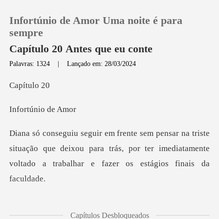
Infortúnio de Amor Uma noite é para
sempre
Capítulo 20 Antes que eu conte
Palavras: 1324
|
Lançado em: 28/03/2024
0
ítu
Loja
Infortún
Histórico
iste
situação que deixou para trás, por ter imediatamente
Sair
v
Baixar App
ta a qualquer
Capítulos Desbloqueados
momento, por sua mãe. E, por