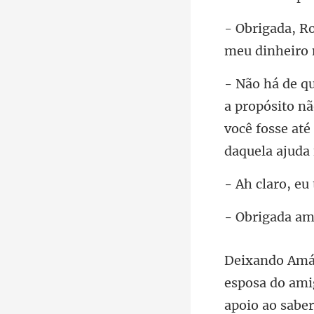
meu di
nã
você fosse até
, eu
- Obrig
apoio ao sabe