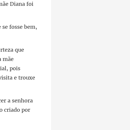
e se fo
ua mãe
al, pois
cer a senhora