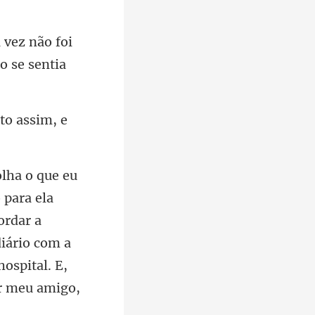
ez não foi
to as
ordar a
diário com a