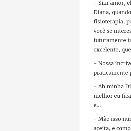
fisioterapia, 
você se inter
p
melhor eu fica
acei