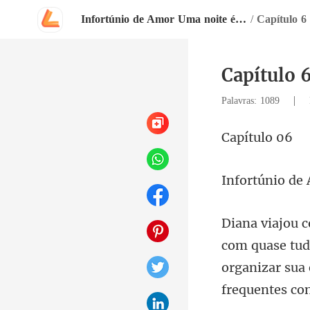
Infortúnio de Amor Uma noite é para sempre
/
Capítulo 6
Capítulo 
|
Palavras: 1089
ítu
Infortún
m quase tud
organizar sua 