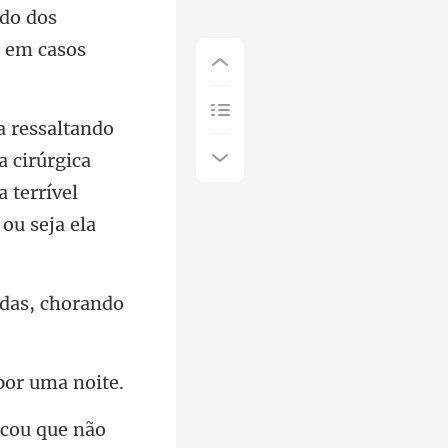
do dos
 cirúrgica
das, c
icou que não