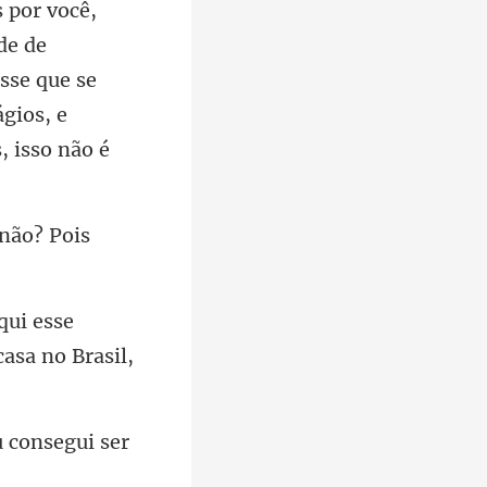
de de
isse que se
 não? Pois
aqui esse
u consegui ser