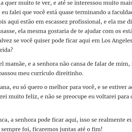
nando a faculda
pois aqui estão em escassez profissional, e ela me d
essasse, ela mesma gos
hora não cansa de falar de mim,
ocê, e se estiver 
rei muito feliz
car aqui, isso se realmente e