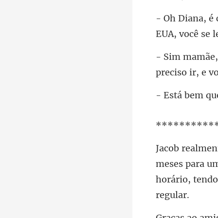
EUA, você se l
preciso ir, e v
stá bem qu
*
meses para um
horár