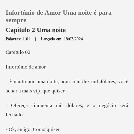
Infortúnio de Amor Uma noite é para
sempre
Capítulo 2 Uma noite
Palavras: 1101
|
Lançado em: 18/03/2024
0
ítu
Loja
Infort
Histórico
te, aqui com dez mil dólares, vo
Sair
nquenta mil dólares, e
Baixar App
- Ok, amigo.