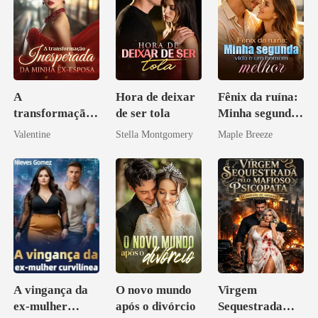
A
Hora de deixar
Fênix da ruína:
transformação
de ser tola
Minha segunda
inesperada da
vida e um
Valentine
Stella Montgomery
Maple Breeze
minha ex-
homem melhor
esposa
A vingança da
O novo mundo
Virgem
ex-mulher
após o divórcio
Sequestrada